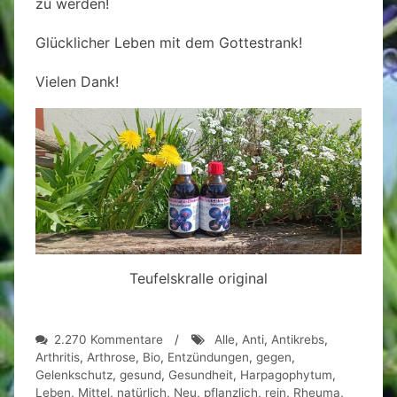
zu werden!
Glücklicher Leben mit dem Gottestrank!
Vielen Dank!
Teufelskralle original
zu
2.270 Kommentare
/
Alle
,
Anti
,
Antikrebs
,
Teufelskralle-
Arthritis
,
Arthrose
,
Bio
,
Entzündungen
,
gegen
,
Elixier!
Gelenkschutz
,
gesund
,
Gesundheit
,
Harpagophytum
,
Leben
,
Mittel
,
natürlich
,
Neu
,
pflanzlich
,
rein
,
Rheuma
,