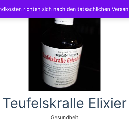
andkosten richten sich nach den tatsächlichen Versa
Teufelskralle Elixier
Gesundheit