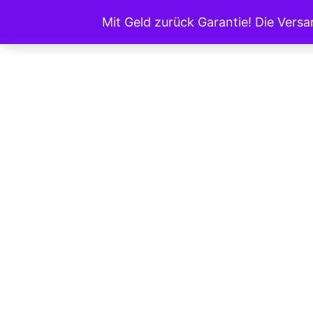
Zum
Mit Geld zurück Garantie! Die Vers
Inhalt
springen