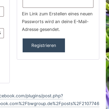
Ein Link zum Erstellen eines neuen
Passworts wird an deine E-Mail-
Adresse gesendet.
Registrieren
A
l
t
e
r
acebook.com/plugins/post.php?
n
book.com%2Fbwgroup.de%2Fposts%2F2107746
a