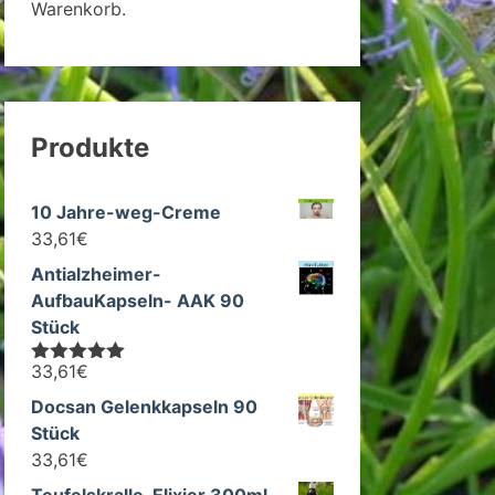
Warenkorb.
Produkte
10 Jahre-weg-Creme
33,61
€
Antialzheimer-
AufbauKapseln- AAK 90
Stück
33,61
€
Bewertet mit
5.00
von 5
Docsan Gelenkkapseln 90
Stück
33,61
€