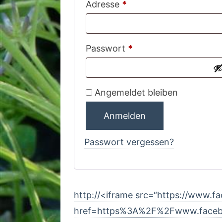
Erforderlich
Adresse
*
Erforderlich
Passwort
*
A
Angemeldet bleiben
l
Anmelden
t
e
Passwort vergessen?
r
n
a
http://<iframe src=“https://www.f
t
href=https%3A%2F%2Fwww.face
i