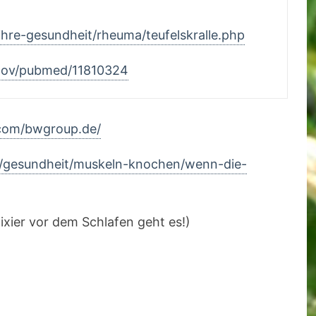
ihre-gesundheit/rheuma/teufelskralle.php
.gov/pubmed/11810324
com/bwgroup.de/
/gesundheit/muskeln-knochen/wenn-die-
lixier vor dem Schlafen geht es!)