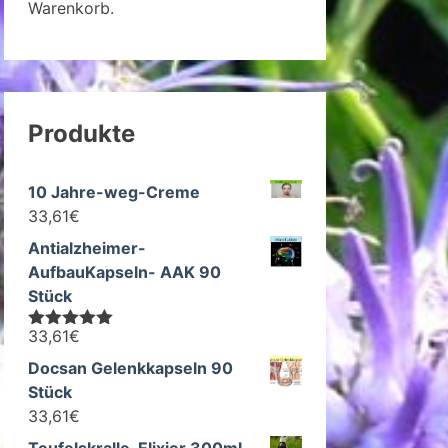
Warenkorb.
Produkte
10 Jahre-weg-Creme
33,61
€
Antialzheimer-
AufbauKapseln- AAK 90
Stück
33,61
€
Bewertet mit
5.00
von 5
Docsan Gelenkkapseln 90
Stück
33,61
€