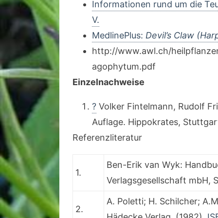
Informationen rund um die Teu
V.
MedlinePlus:
Devil’s Claw (H
http://www.awl.ch/heilpflanz
agophytum.pdf
Einzelnachweise
?
Volker Fintelmann, Rudolf Fr
Auflage. Hippokrates, Stuttga
Referenzliteratur
Ben-Erik van Wyk: Handbuc
1.
Verlagsgesellschaft mbH, S
A. Poletti; H. Schilcher; 
2.
Hädecke Verlag, (1982).
IS