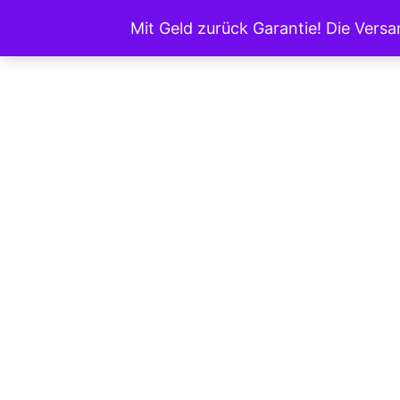
Zum
Mit Geld zurück Garantie! Die Vers
Inhalt
springen