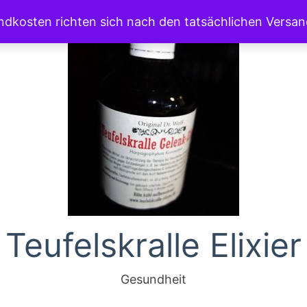
andkosten richten sich nach den tatsächlichen Versa
Teufelskralle Elixier
Gesundheit