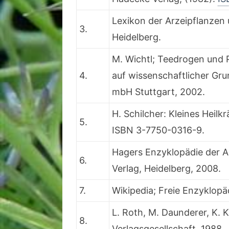
Lexikon der Arzeipflanzen
3.
Heidelberg.
M. Wichtl; Teedrogen und 
4.
auf wissenschaftlicher Gru
mbH Stuttgart, 2002.
H. Schilcher: Kleines Heilk
5.
ISBN 3-7750-0316-9.
Hagers Enzyklopädie der A
6.
Verlag, Heidelberg, 2008.
7.
Wikipedia; Freie Enzyklopä
L. Roth, M. Daunderer, K. 
8.
Verlagsgesellschaft, 1988.