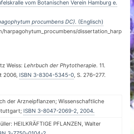
felskralle vom Botanischen Verein Hamburg e.
arpagophytum procumbens DC).
(Englisch)
en/harpagohytum_procumbens/dissertation_harp
itz Weiss:
Lehrbuch der Phytotherapie.
11.
rt 2006,
ISBN 3-8304-5345-0
, S. 276–277.
h der Arzneipflanzen; Wissenschaftliche
tuttgart;
ISBN 3-8047-2069-2, 2004.
A.Müller: HEILKRÄFTIGE PFLANZEN, Walter
BN 3-7750-0104-2.