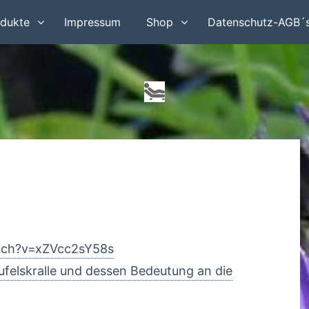
dukte
Impressum
Shop
Datenschutz-AGB´
tch?v=xZVcc2sY58s
felskralle und dessen Bedeutung an die