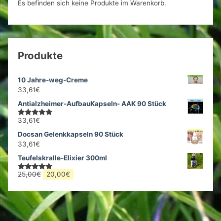
Es befinden sich keine Produkte im Warenkorb.
Produkte
10 Jahre-weg-Creme
33,61
€
Antialzheimer-AufbauKapseln- AAK 90 Stück
33,61
€
Bewertet
mit
5.00
Docsan Gelenkkapseln 90 Stück
von 5
33,61
€
Teufelskralle-Elixier 300ml
Ursprünglicher
Aktueller
25,00
€
20,00
€
Bewertet
mit
5.00
Preis
Preis
von 5
war:
ist:
25,00€
20,00€.