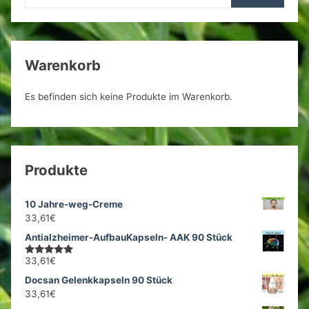
Warenkorb
Es befinden sich keine Produkte im Warenkorb.
Produkte
10 Jahre-weg-Creme
33,61
€
Antialzheimer-AufbauKapseln- AAK 90 Stück
33,61
€
Bewertet
mit
5.00
Docsan Gelenkkapseln 90 Stück
von 5
33,61
€