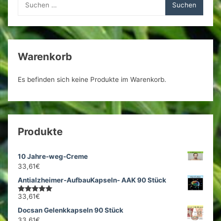
nach:
Warenkorb
Es befinden sich keine Produkte im Warenkorb.
Produkte
10 Jahre-weg-Creme
33,61
€
Antialzheimer-AufbauKapseln- AAK 90 Stück
33,61
€
Bewertet
mit
5.00
Docsan Gelenkkapseln 90 Stück
von 5
33,61
€