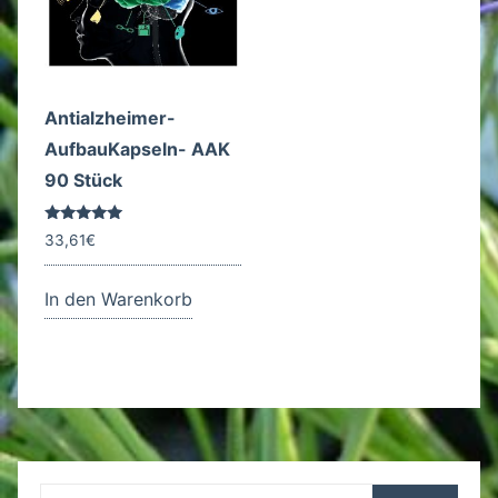
Antialzheimer-
AufbauKapseln- AAK
90 Stück
Bewertet
33,61
€
mit
5.00
von 5
In den Warenkorb
Suchen