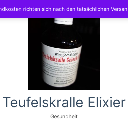
andkosten richten sich nach den tatsächlichen Versa
Teufelskralle Elixier
Gesundheit