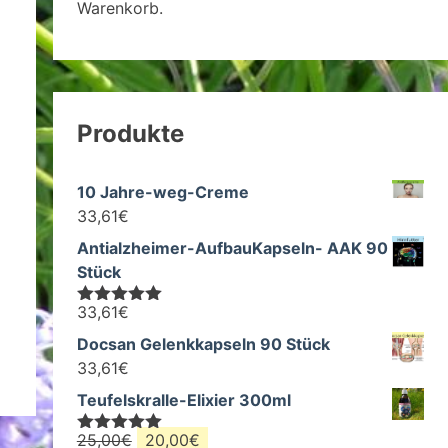
Warenkorb.
Produkte
10 Jahre-weg-Creme
33,61
€
Antialzheimer-AufbauKapseln- AAK 90
Stück
33,61
€
Bewertet mit
5.00
von 5
Docsan Gelenkkapseln 90 Stück
33,61
€
Teufelskralle-Elixier 300ml
Ursprünglicher
Aktueller
25,00
€
20,00
€
Bewertet mit