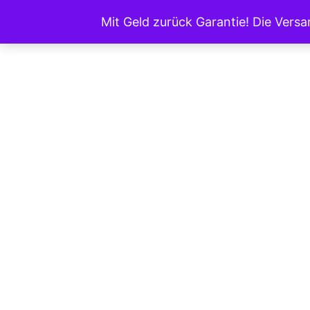
Zum
Mit Geld zurück Garantie! Die Vers
Inhalt
springen