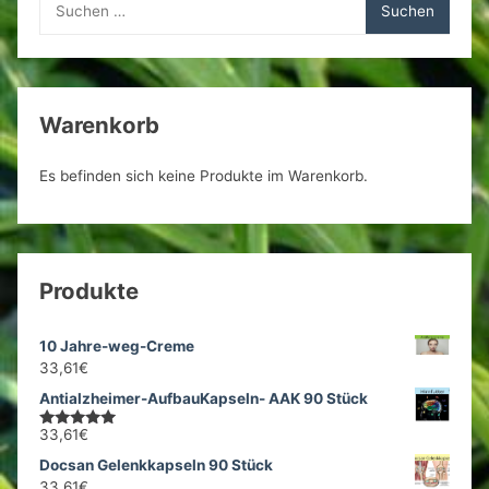
nach:
Warenkorb
Es befinden sich keine Produkte im Warenkorb.
Produkte
10 Jahre-weg-Creme
33,61
€
Antialzheimer-AufbauKapseln- AAK 90 Stück
33,61
€
Bewertet
mit
5.00
Docsan Gelenkkapseln 90 Stück
von 5
33,61
€