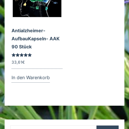
Antialzheimer-
AufbauKapseln- AAK
90 Stück
Bewertet
33,61
€
mit
5.00
von 5
In den Warenkorb
Suchen