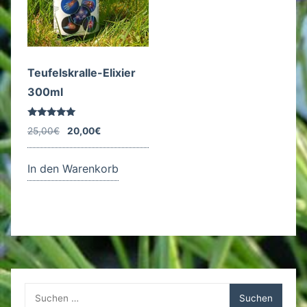
Teufelskralle-Elixier
300ml
Bewertet
Ursprünglicher
Aktueller
25,00
€
20,00
€
mit
5.00
Preis
Preis
von 5
war:
ist:
In den Warenkorb
25,00€
20,00€.
Suchen
nach: