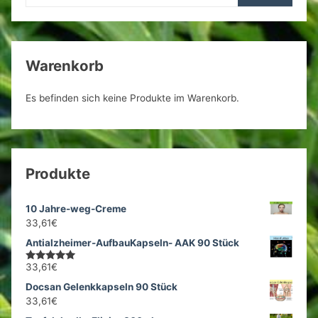
Warenkorb
Es befinden sich keine Produkte im Warenkorb.
Produkte
10 Jahre-weg-Creme
33,61
€
Antialzheimer-AufbauKapseln- AAK 90 Stück
33,61
€
Bewertet
mit
5.00
Docsan Gelenkkapseln 90 Stück
von 5
33,61
€