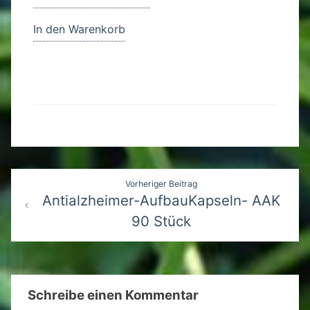
5.00
Preis
Preis
von 5
war:
ist:
In den Warenkorb
25,00€
20,00€.
Beitragsnavigation
Vorheriger Beitrag
Antialzheimer-AufbauKapseln- AAK
90 Stück
Schreibe einen Kommentar