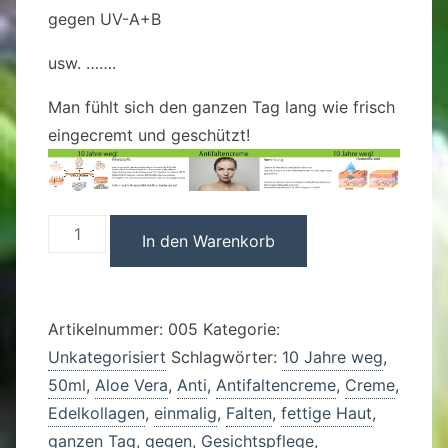
gegen UV-A+B
usw. …….
Man fühlt sich den ganzen Tag lang wie frisch
eingecremt und geschützt!
10
A
In den Warenkorb
Jahre-
l
weg-
t
Creme
e
Artikelnummer:
005
Kategorie:
Menge
r
Unkategorisiert
Schlagwörter:
10 Jahre weg
,
n
50ml
,
Aloe Vera
,
Anti
,
Antifaltencreme
,
Creme
,
a
Edelkollagen
,
einmalig
,
Falten
,
fettige Haut
,
t
ganzen Tag
,
gegen
,
Gesichtspflege
,