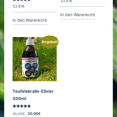
33,61
€
Bewertet
33,61
€
mit
5.00
In den Warenkorb
von 5
In den Warenkorb
Angebot!
Teufelskralle-Elixier
300ml
Bewertet
Ursprünglicher
Aktueller
25,00
€
20,00
€
mit