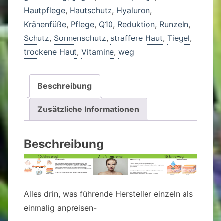
i
Hautpflege
,
Hautschutz
,
Hyaluron
,
v
Krähenfüße
,
Pflege
,
Q10
,
Reduktion
,
Runzeln
,
e
Schutz
,
Sonnenschutz
,
straffere Haut
,
Tiegel
,
:
trockene Haut
,
Vitamine
,
weg
Beschreibung
Zusätzliche Informationen
Beschreibung
Alles drin, was führende Hersteller einzeln als
einmalig anpreisen-