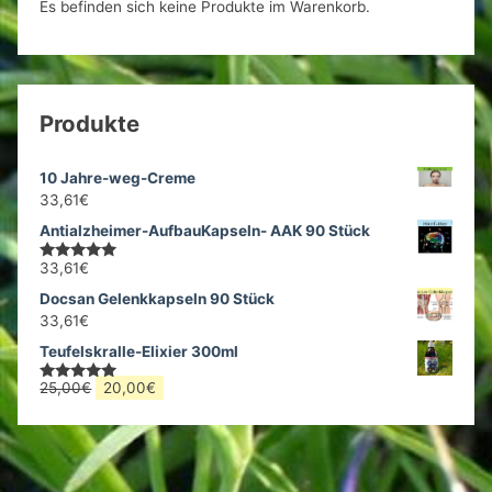
Es befinden sich keine Produkte im Warenkorb.
Produkte
10 Jahre-weg-Creme
33,61
€
Antialzheimer-AufbauKapseln- AAK 90 Stück
33,61
€
Bewertet
mit
5.00
Docsan Gelenkkapseln 90 Stück
von 5
33,61
€
Teufelskralle-Elixier 300ml
Ursprünglicher
Aktueller
25,00
€
20,00
€
Bewertet
mit
5.00
Preis
Preis
von 5
war:
ist:
25,00€
20,00€.