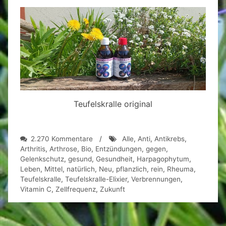
Teufelskralle original
zu
2.270 Kommentare
/
Alle
,
Anti
,
Antikrebs
,
Teufelskralle-
Arthritis
,
Arthrose
,
Bio
,
Entzündungen
,
gegen
,
Elixier!
Gelenkschutz
,
gesund
,
Gesundheit
,
Harpagophytum
,
Leben
,
Mittel
,
natürlich
,
Neu
,
pflanzlich
,
rein
,
Rheuma
,
Teufelskralle
,
Teufelskralle-Elixier
,
Verbrennungen
,
Vitamin C
,
Zellfrequenz
,
Zukunft